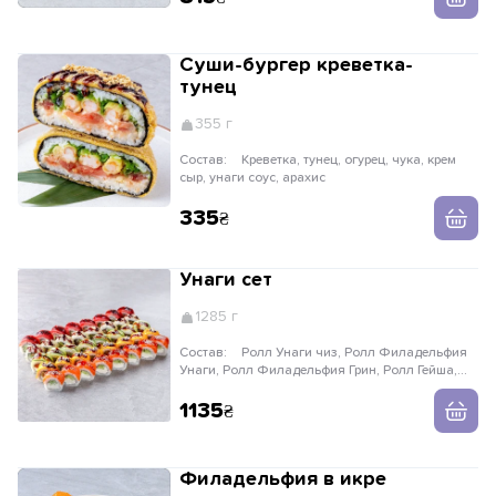
Суши-бургер креветка-
тунец
355 г
Состав:
Креветка, тунец, огурец, чука, крем
сыр, унаги соус, арахис
335
Унаги сет
1285 г
Состав:
Ролл Унаги чиз, Ролл Филадельфия
Унаги, Ролл Филадельфия Грин, Ролл Гейша,
Ролл Сырный
1135
Филадельфия в икре