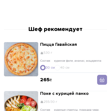
Шеф рекомендует
Пицца Гавайская
530 г
Состав:
куриное филе, ананас, моцарелла
30 см
40 см
265
Поке с курицей панко
255/30 г
Состав:
куриные стрипсы, помидор чери,