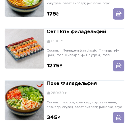
кукуруза, салат айсберг, рис поке, соус
ореховый, соус для поке, лук криспи
175
Сет Пять филадельфий
1300 г
Состав:
Филадельфия classic, Филадельфия
Грин, Ролл Филадельфия с угрем, Ролл
Филадельфия с тунцом, Ролл Фила с креветкой
1275
Поке Филадельфия
280/30 г
Состав:
лосось, крем сыр, соус свит чили,
авокадо, огурец, салат айсберг, рис поке, соус
ореховый, кунжут белый, соус для поке
345