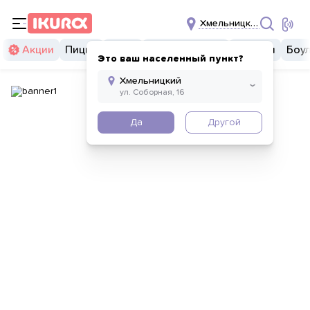
Хмельницкий
Акции
Пицца
Суши
Суши бургеры
Закуски
Боу
Это ваш населенный пункт?
Да
Другой