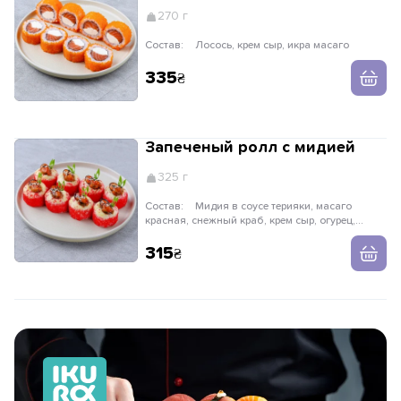
270 г
Состав:
Лосось, крем сыр, икра масаго
335
Запеченый ролл с мидией
325 г
Состав:
Мидия в соусе терияки, масаго
красная, снежный краб, крем сыр, огурец,
сырная шапочка, кунжут, лук зеленый
315