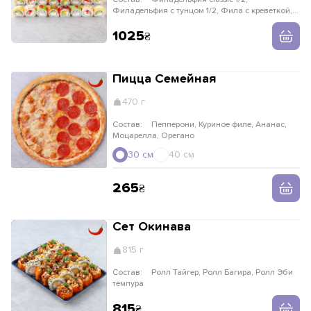
Филадельфия с тунцом 1/2, Фила с креветкой,
Мидори, Сырная Филадельфия, Маки
сливочный лосось
1025
Пицца Семейная
470 г
Состав:
Пепперони, Куриное филе, Ананас,
Моцарелла, Орегано
30 см
40 см
265
Сет Окинава
815 г
Состав:
Ролл Тайгер, Ролл Багира, Ролл Эби
темпура
815