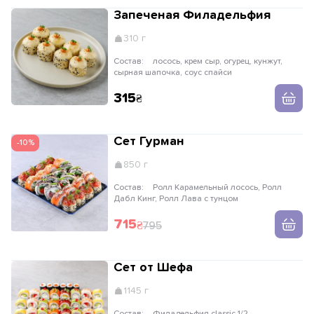
Запеченая Филадельфия
310 г
Состав:
лосось, крем сыр, огурец, кунжут,
сырная шапочка, соус спайси
315
Сет Гурман
-10%
850 г
Состав:
Ролл Карамельный лосось, Ролл
Дабл Кинг, Ролл Лава с тунцом
715
795
Сет от Шефа
1145 г
Состав:
Филадельфия classic 1/2,