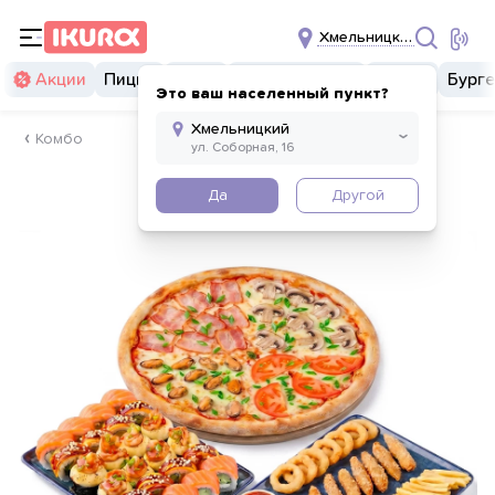
Хмельницкий
Акции
Пицца
Суши
Суши бургеры
Комбо
Бург
Это ваш населенный пункт?
Комбо
Да
Другой