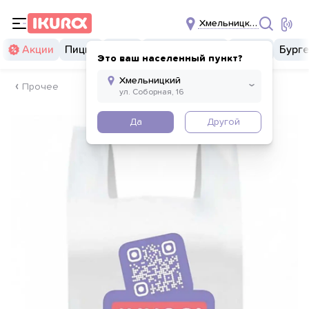
Хмельницкий
Акции
Пицца
Суши
Суши бургеры
Комбо
Бург
Это ваш населенный пункт?
Прочее
Да
Другой