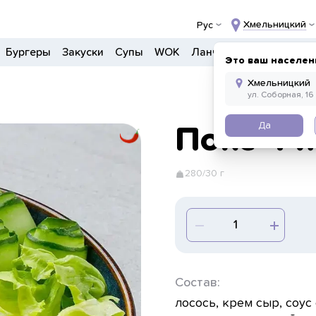
Хмельницкий
Рус
Бургеры
Закуски
Супы
WOK
Ланчи
Салаты
Боул
Это ваш населен
Да
Поке Фи
280/30 г
Состав:
лосось, крем сыр, соус 