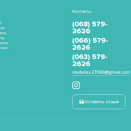
Контакты
(068) 579-
K
чи
2626
аты
лы
(066) 579-
итки
2626
очее
(063) 579-
2626
vladislav.27083@gmail.com
Оставить отзыв