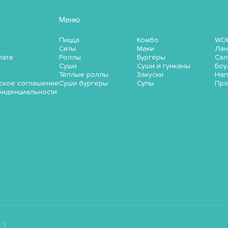
Меню
Пицца
Комбо
WO
Сеты
Маки
Лан
лата
Роллы
Бургеры
Сал
Суши
Суши и гунканы
Боу
Тёплые роллы
Закуски
Нап
ское соглашение
Суши бургеры
Супы
Пр
фиденциальности
-)