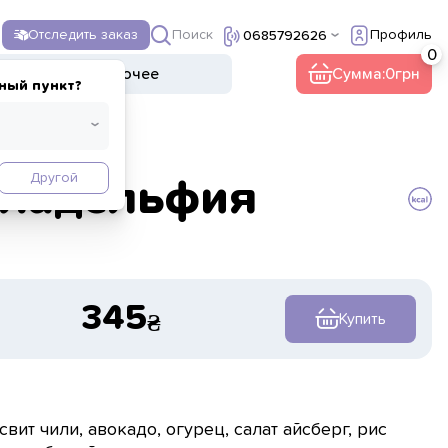
Поиск
Отследить заказ
Профиль
0685792626
ы
Напитки
Прочее
Сумма:
0
ный пункт?
Другой
ладельфия
345
Купить
свит чили, авокадо, огурец, салат айсберг, рис