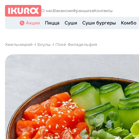
О нас
Вакансии
Франшиза
Контакты
Акции
Пицца
Суши
Суши бургеры
Комбо
Хмельницкий
Боулы
Поке Филадельфия