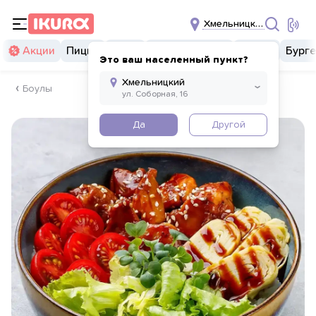
Хмельницкий
Акции
Пицца
Суши
Суши бургеры
Комбо
Бург
Это ваш населенный пункт?
Боулы
Да
Другой