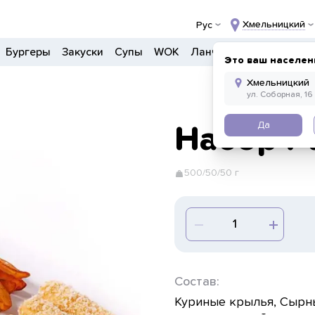
Хмельницкий
Рус
Бургеры
Закуски
Супы
WOK
Ланчи
Салаты
Боул
Это ваш населен
Да
Набор P
500/50/50 г
Состав:
Куриные крылья, Сырны