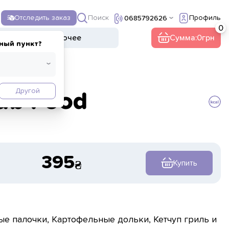
Поиск
Отследить заказ
Профиль
0685792626
ы
Напитки
Прочее
Сумма:
0
ный пункт?
Другой
ub Food
395
Купить
е палочки, Картофельные дольки, Кетчуп гриль и