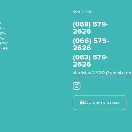
Контакты
(068) 579-
K
чи
2626
аты
лы
(066) 579-
итки
2626
очее
(063) 579-
2626
vladislav.27083@gmail.com
Оставить отзыв