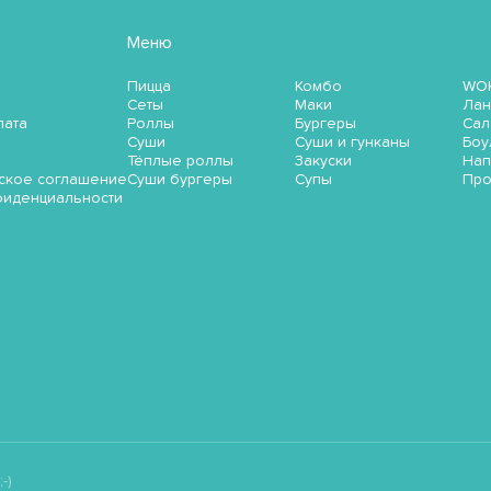
Меню
Пицца
Комбо
WO
Сеты
Маки
Лан
лата
Роллы
Бургеры
Сал
Суши
Суши и гунканы
Боу
Тёплые роллы
Закуски
Нап
ское соглашение
Суши бургеры
Супы
Пр
фиденциальности
-)