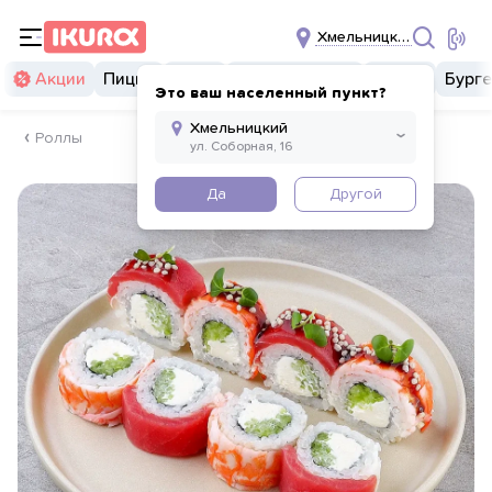
Хмельницкий
Акции
Пицца
Суши
Суши бургеры
Комбо
Бург
Это ваш населенный пункт?
Роллы
Да
Другой