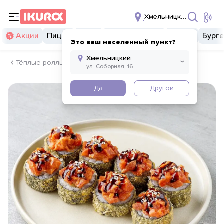
Хмельницкий
Акции
Пицца
Суши
Суши бургеры
Комбо
Бург
Это ваш населенный пункт?
Тёплые роллы
Да
Другой