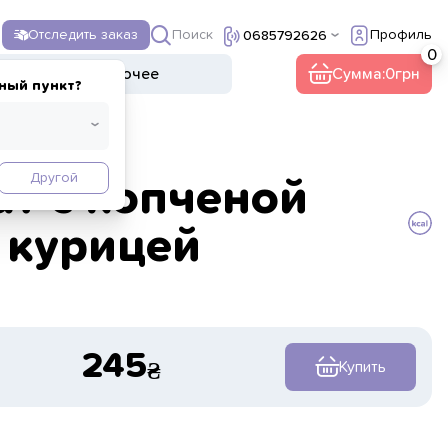
Поиск
Отследить заказ
Профиль
0685792626
ы
Напитки
Прочее
Сумма:
0
ный пункт?
Другой
ат с копченой
курицей
245
Купить