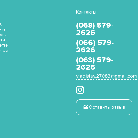
Контакты
(068) 579-
K
чи
2626
аты
лы
(066) 579-
итки
2626
очее
(063) 579-
2626
vladislav.27083@gmail.com
Оставить отзыв