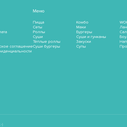
Меню
Пицца
Комбо
WO
Сеты
Маки
Лан
лата
Роллы
Бургеры
Сал
Суши
Суши и гунканы
Боу
Тёплые роллы
Закуски
Нап
ское соглашение
Суши бургеры
Супы
Пр
фиденциальности
-)