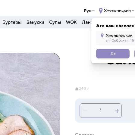
Хмельницкий
Рус
Бургеры
Закуски
Супы
WOK
Ланчи
Салаты
Боул
Это ваш населен
Да
Сал
240 г