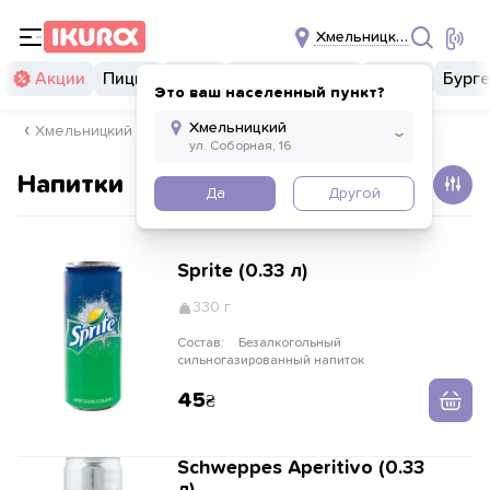
Хмельницкий
Акции
Пицца
Суши
Суши бургеры
Комбо
Бург
Это ваш населенный пункт?
Хмельницкий
Напитки
Да
Другой
Sprite (0.33 л)
330 г
Состав:
Безалкогольный
сильногазированный напиток
45
Schweppes Aperitivo (0.33