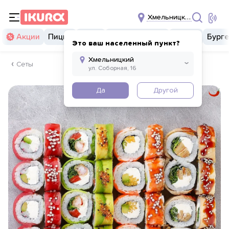
Хмельницкий
Акции
Пицца
Суши
Суши бургеры
Комбо
Бург
Это ваш населенный пункт?
Сеты
Да
Другой