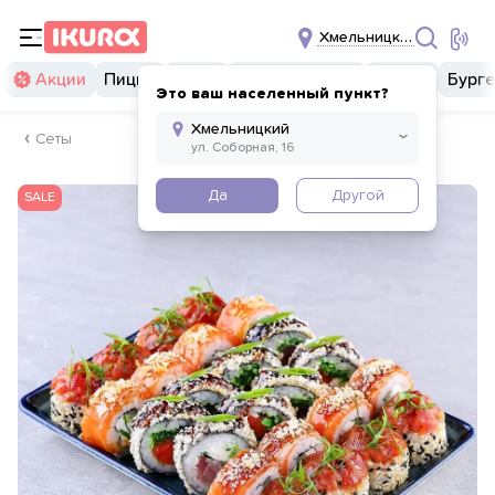
Хмельницкий
Акции
Пицца
Суши
Суши бургеры
Комбо
Бург
Это ваш населенный пункт?
Сеты
Да
Другой
SALE