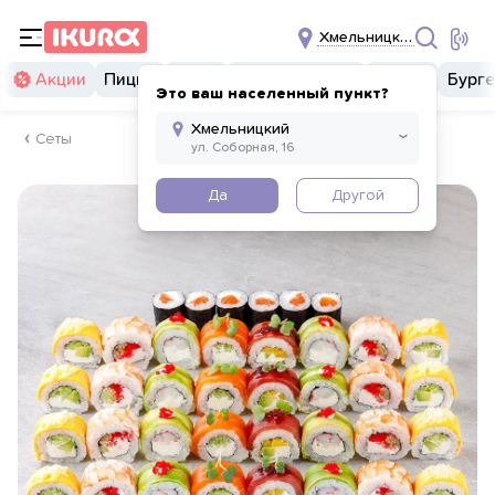
Хмельницкий
Акции
Пицца
Суши
Суши бургеры
Комбо
Бург
Это ваш населенный пункт?
Сеты
Да
Другой