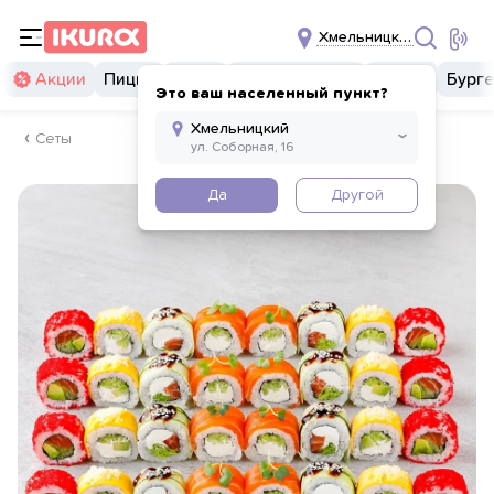
Хмельницкий
Акции
Пицца
Суши
Суши бургеры
Комбо
Бург
Это ваш населенный пункт?
Сеты
Да
Другой