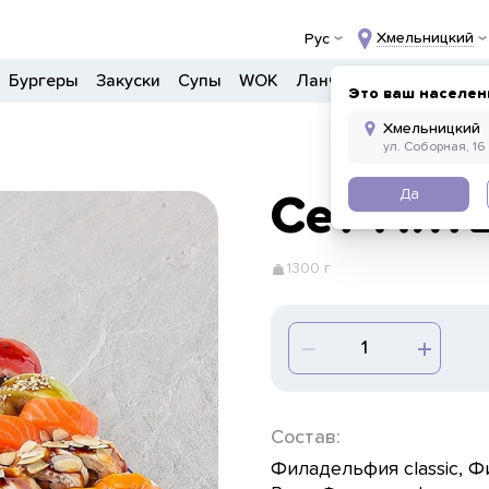
Хмельницкий
Рус
Бургеры
Закуски
Супы
WOK
Ланчи
Салаты
Боул
Это ваш населен
Да
Сет Пят
1300 г
Состав:
Филадельфия classic, 