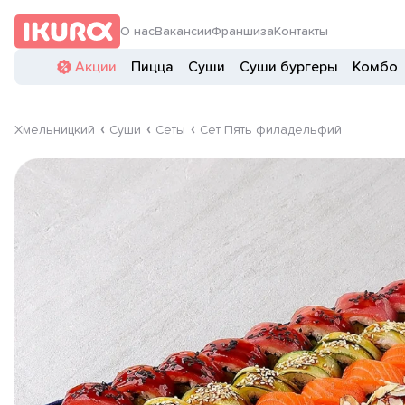
О нас
Вакансии
Франшиза
Контакты
Акции
Пицца
Суши
Суши бургеры
Комбо
Хмельницкий
Суши
Сеты
Сет Пять филадельфий