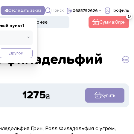
Поиск
Отследить заказ
Профиль
0685792626
ы
Напитки
Прочее
Сумма:
0
ный пункт?
Другой
ь филадельфий
1275
Купить
Филадельфия Грин, Ролл Филадельфия с угрем,