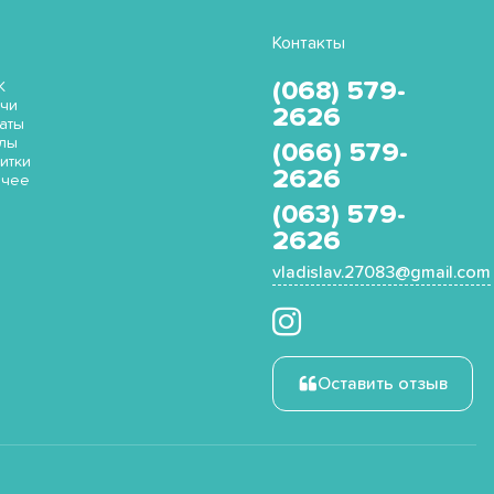
Контакты
(068) 579-
K
чи
2626
аты
лы
(066) 579-
итки
2626
очее
(063) 579-
2626
vladislav.27083@gmail.com
Оставить отзыв