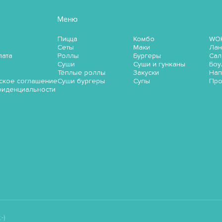
Меню
Пицца
Комбо
WO
Сеты
Маки
Лан
лата
Роллы
Бургеры
Сал
Суши
Суши и гунканы
Боу
Тёплые роллы
Закуски
Нап
ское соглашение
Суши бургеры
Супы
Пр
фиденциальности
-)