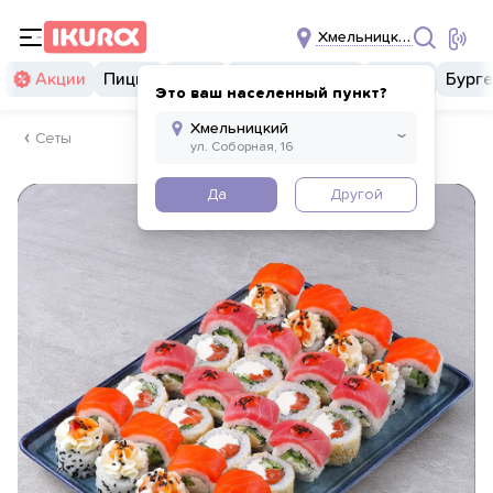
Хмельницкий
Акции
Пицца
Суши
Суши бургеры
Комбо
Бург
Это ваш населенный пункт?
Сеты
Да
Другой