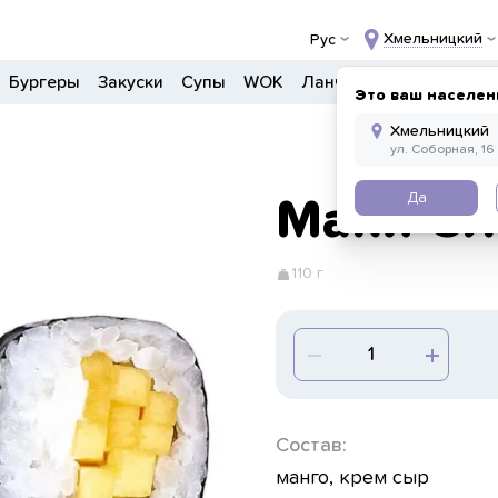
Хмельницкий
Рус
Бургеры
Закуски
Супы
WOK
Ланчи
Салаты
Боул
Это ваш населен
Да
Маки Сл
110 г
Состав:
манго, крем сыр