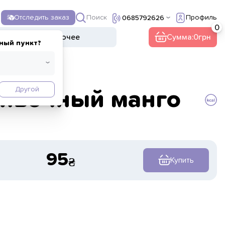
Поиск
Отследить заказ
Профиль
0685792626
ы
Напитки
Прочее
Сумма:
0
ный пункт?
Другой
ивочный манго
95
Купить