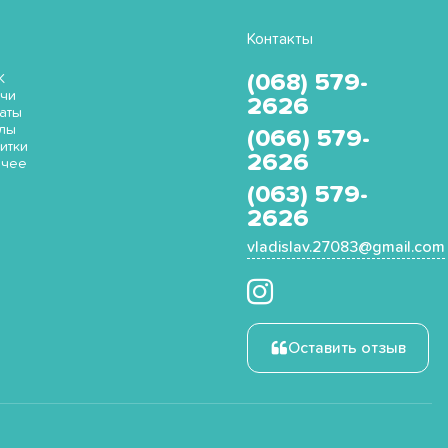
Контакты
(068) 579-
K
чи
2626
аты
лы
(066) 579-
итки
2626
очее
(063) 579-
2626
vladislav.27083@gmail.com
Оставить отзыв