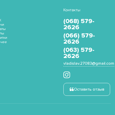
Контакты
(068) 579-
K
чи
2626
аты
лы
(066) 579-
итки
2626
очее
(063) 579-
2626
vladislav.27083@gmail.com
Оставить отзыв