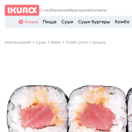
О нас
Вакансии
Франшиза
Контакты
Акции
Пицца
Суши
Суши бургеры
Комбо
Хмельницкий
Суши
Маки
Спайс ролл с тунцом