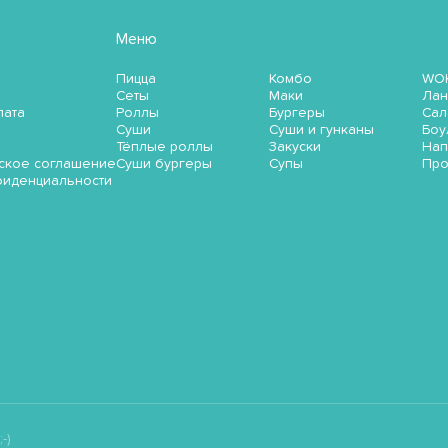
Меню
Пицца
Комбо
WO
Сеты
Маки
Лан
лата
Роллы
Бургеры
Сал
Суши
Суши и гунканы
Боу
Тёплые роллы
Закуски
Нап
ское соглашение
Суши бургеры
Супы
Пр
фиденциальности
-)