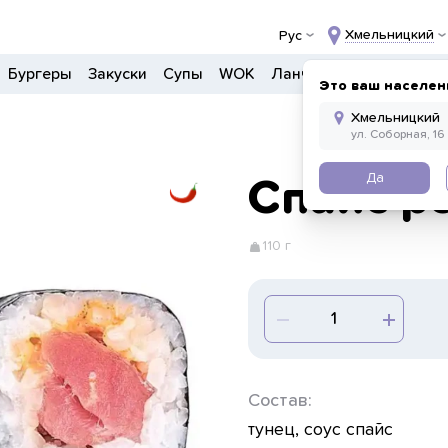
Хмельницкий
Рус
Бургеры
Закуски
Супы
WOK
Ланчи
Салаты
Боул
Это ваш населен
Да
Спайс р
110 г
Состав:
тунец, соус спайс