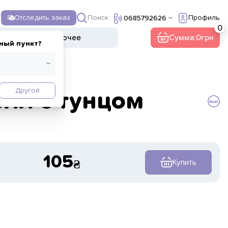
Поиск
Отследить заказ
Профиль
0685792626
ы
Напитки
Прочее
Сумма:
0
ный пункт?
Другой
олл с тунцом
105
Купить