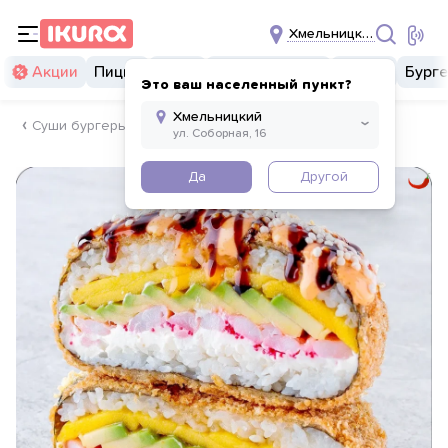
Хмельницкий
Акции
Пицца
Суши
Суши бургеры
Комбо
Бург
Это ваш населенный пункт?
Суши бургеры
Да
Другой