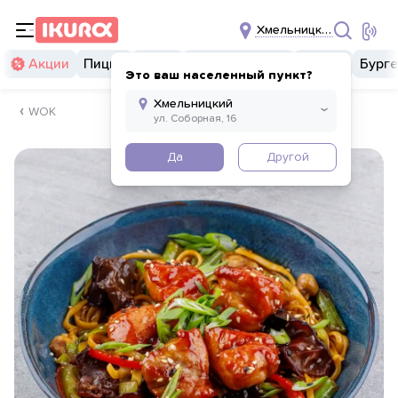
Хмельницкий
Акции
Пицца
Суши
Суши бургеры
Комбо
Бург
Это ваш населенный пункт?
WOK
Да
Другой