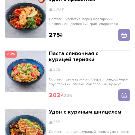
300 г
Состав:
креветка, перец болгарский,
шампиньон, древесный гриб, спаржевая
фасоль, помидор черри, имбирь, чеснок, перец
чили, соус устричный, лайм, зелень
275
Паста сливочная с
-10%
курицей терияки
325 г
Состав:
филе куриного бедра, помидор черри,
соус терияки, сливки, лук зеленый, кунжут,
паста тальятелле
202
225
Удон с куриным шницелем
355 г
Состав:
шницель куриный, лапша удон, перец