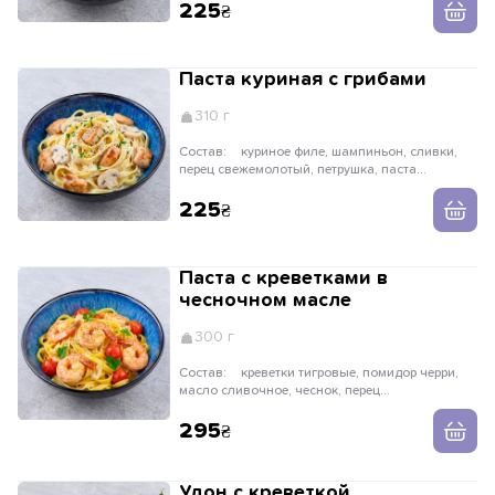
225
Паста куриная с грибами
310 г
Состав:
куриное филе, шампиньон, сливки,
перец свежемолотый, петрушка, паста
тальятелле
225
Паста с креветками в
чесночном масле
300 г
Состав:
креветки тигровые, помидор черри,
масло сливочное, чеснок, перец
свежемолотый, петрушка, паста тальятелле
295
Удон с креветкой