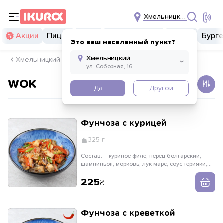
Хмельницкий
Акции
Пицца
Суши
Суши бургеры
Комбо
Бург
Это ваш населенный пункт?
Хмельницкий
WOK
Да
Другой
Фунчоза с курицей
325 г
Состав:
куриное филе, перец болгарский,
шампиньон, морковь, лук марс, соус терияки,
лапша фунчоза, лук зеленый, кунжут
225
Фунчоза с креветкой