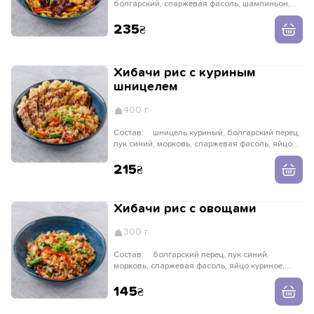
болгарский, спаржевая фасоль, шампиньон,
гриб древесный, лук порей, соус терияки, соус
тонкацу, лук зеленый, кунжут
235
Хибачи рис с куриным
шницелем
400 г
Состав:
шницель куриный, болгарский перец,
лук синий, морковь, спаржевая фасоль, яйцо
куриное, кунжутное масло, рис паровой,
имбирь, чеснок, соевый соус, лук зеленый,
215
кунжут
Хибачи рис с овощами
300 г
Состав:
болгарский перец, лук синий,
морковь, спаржевая фасоль, яйцо куриное,
кунжутное масло, рис паровой, имбирь, чеснок,
соевый соус, лук зеленый, кунжут
145