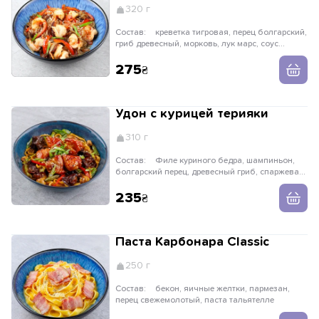
320 г
Состав:
креветка тигровая, перец болгарский,
гриб древесный, морковь, лук марс, соус
терияки, соус свит чили, лапша фунчоза, лук
зеленый, кунжут
275
Удон с курицей терияки
310 г
Состав:
Филе куриного бедра, шампиньон,
болгарский перец, древесный гриб, спаржевая
фасоль, лук порей, лапша удон, соус терияки,
лук зеленый, кунжут
235
Паста Карбонара Classic
250 г
Состав:
бекон, яичные желтки, пармезан,
перец свежемолотый, паста тальятелле