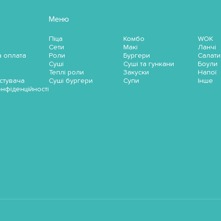
Меню
Піца
Комбо
WOK
Сети
Макі
Ланчі
а оплата
Роли
Бургери
Салати
Суші
Суші та гункани
Боули
Теплі роли
Закуски
Напої
стувача
Суші бургери
Супи
Інше
онфіденційності