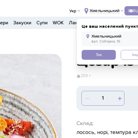
Хмельницький
Ві
Укр
гери
Закуски
Супи
WOK
Ланчі
Салати
Боули
Напо
Це ваш населений пункт
Так
Ін
Цезар із
255 г
Склад:
лосось, норі, темпура к