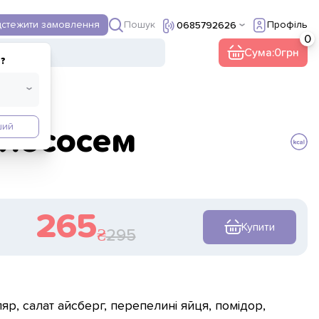
Пошук
дстежити замовлення
Профіль
0685792626
ї
Інше
Сума:
0
?
ший
 лососем
265
Купити
295
ляр, салат айсберг, перепелині яйця, помідор,