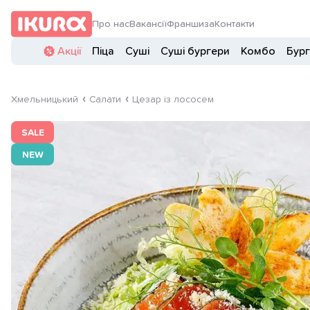
Про нас
Вакансії
Франшиза
Контакти
Акції
Піца
Суші
Суші бургери
Комбо
Бур
Хмельницький
Салати
Цезар із лососем
SALE
NEW