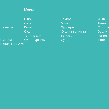
Меню
Піца
Комбо
WOK
Сети
Макі
Ланчі
а оплата
Роли
Бургери
Салати
Суші
Суші та гункани
Боули
Теплі роли
Закуски
Напої
стувача
Суші бургери
Супи
Інше
онфіденційності