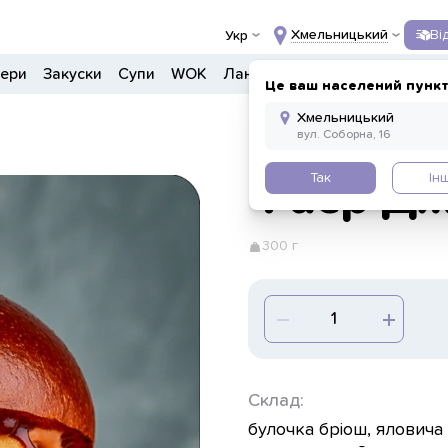
Хмельницький
Ві
Укр
гери
Закуски
Супи
WOK
Ланчі
Салати
Боули
Напо
Це ваш населений пункт
Так
Ін
Фаєр Д
300 г
Склад:
булочка бріош, яловича 