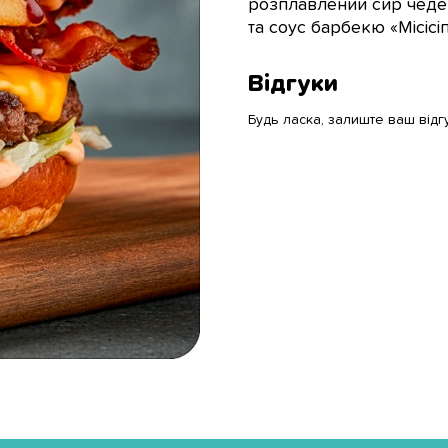
розплавлений сир чедер
та соус барбекю «Місісіпі
Відгуки
Будь ласка, залиште ваш відг