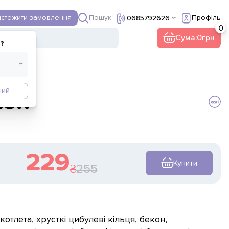
Пошук
дстежити замовлення
Профіль
0685792626
ї
Інше
Сума:
0
?
ший
жек
229
Купити
255
котлета, хрусткі цибулеві кільця, бекон,