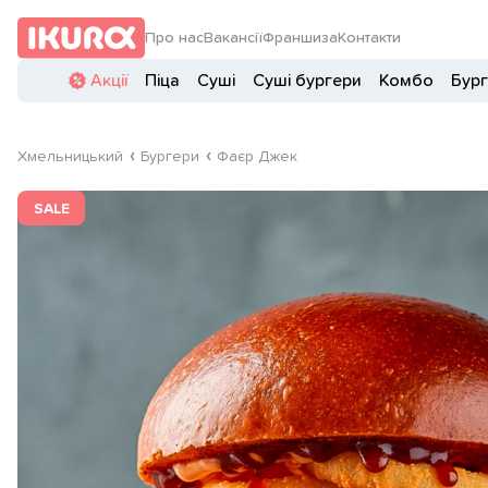
Про нас
Вакансії
Франшиза
Контакти
Акції
Піца
Суші
Суші бургери
Комбо
Бур
Хмельницький
Бургери
Фаєр Джек
SALE