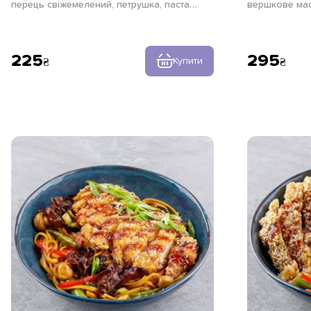
перець свіжемелений, петрушка, паста
вершкове мас
тальятелле
свіжемелений,
225
295
Купити