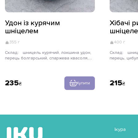
Удон із курячим
Хібачі 
шніцелем
шніцел
355 г
400 г
Склад:
шницель курячий, локшина удон,
Склад:
шницель курячий, болгарський
перець болгарський, спаржева квасоля,
перець, цибу
печериці, гриб деревний, цибуля порей,
квасоля, яйце
соус теріякі, соус тонкацу, цибуля зелена,
паровий, імби
кунжут
цибуля зелена
235
215
Купити
Ікура