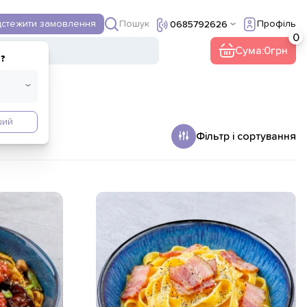
Пошук
дстежити замовлення
Профіль
0685792626
ї
Інше
Сума:
0
?
ший
Фільтр і сортування