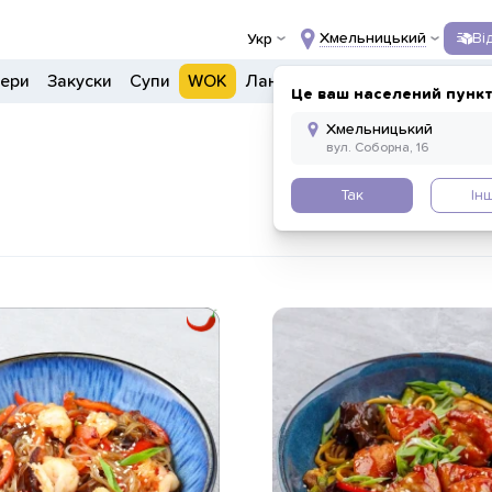
Хмельницький
Ві
Укр
гери
Закуски
Супи
WOK
Ланчі
Салати
Боули
Напо
Це ваш населений пункт
Так
Ін