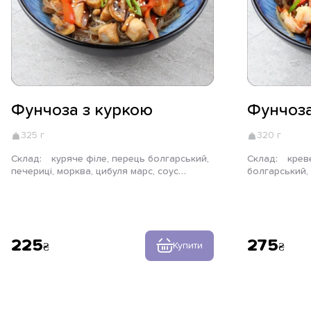
Фунчоза з куркою
Фунчоза
325 г
320 г
Склад:
куряче філе, перець болгарський,
Склад:
креветка тигрова, перець
печериці, морква, цибуля марс, соус
болгарський,
теріяки, локшина фунчоза, цибуля зелена,
цибуля марс, с
кунжут
локшина фунч
225
275
Купити