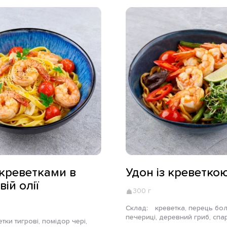
 креветками в
Удон із креветко
ій олії
300 г
Склад:
креветка, перець болгарський,
печериці, деревний гриб, сп
квасоля, помідор чері, імбир,