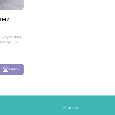
чами
йце куряче,
 імбир,
елена, кунжут
Купити
Контакти