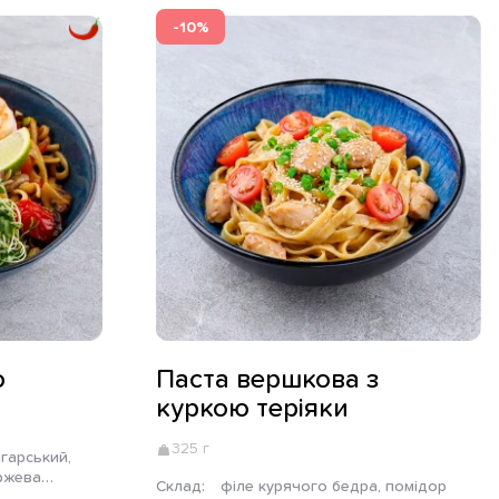
-10%
ю
Паста вершкова з
куркою теріяки
325 г
аржева
Склад:
філе курячого бедра, помідор
 часник,