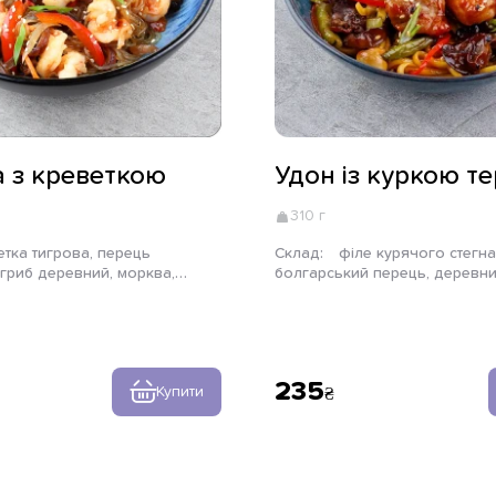
 з креветкою
Удон із куркою те
310 г
Склад:
філе курячого стегна, печериці,
 гриб деревний, морква,
болгарський перець, деревни
оус теріяки, соус світ чилі,
спаржева квасоля, цибуля по
оза, цибуля зелена, кунжут
удон, соус теріякі, цибуля зел
235
Купити