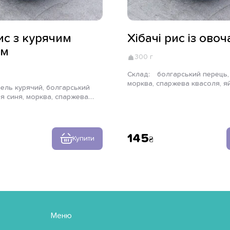
рис з курячим
Хібачі рис із ово
ем
300 г
Склад:
болгарський перець, цибуля синя,
морква, спаржева квасоля, я
кунжутне масло, рис паровий,
ля синя, морква, спаржева
часник, соєвий соус, цибуля з
 куряче, кунжутне масло, рис
р, часник, соєвий соус,
, кунжут
145
Купити
Меню