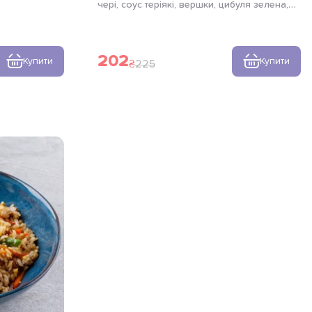
чері, соус теріякі, вершки, цибуля зелена,
лайм, зелень
кунжут, паста тальятелле
202
Купити
Купити
225