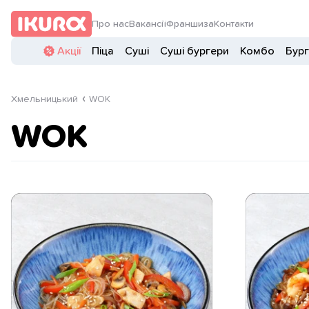
Про нас
Вакансії
Франшиза
Контакти
Акції
Піца
Суші
Суші бургери
Комбо
Бур
Хмельницький
WOK
WOK