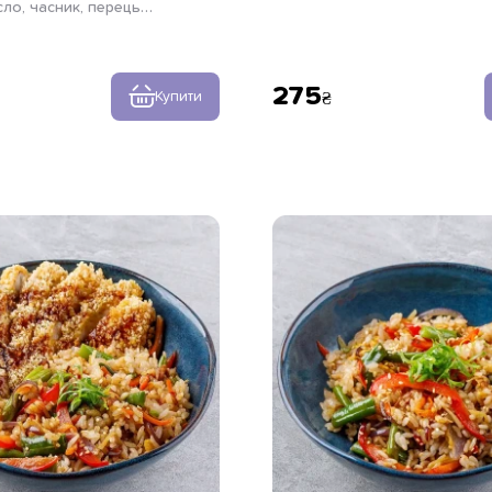
ло, часник, перець
перець чилі, устричний соус, 
 петрушка, паста тальятелле
275
Купити