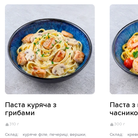
Паста куряча з
Паста з
грибами
часников
310 г
300 г
Склад:
куряче філе, печериці, вершки,
Склад:
креветки тигрові, помідор чері,