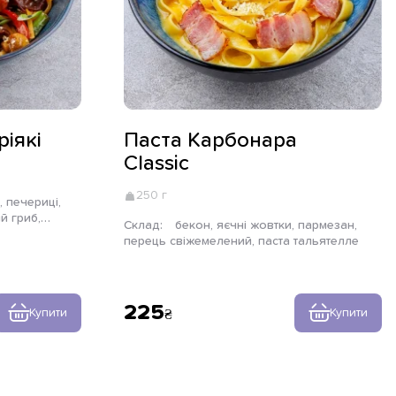
ріякі
Паста Карбонара
Classic
250 г
й гриб,
Склад:
бекон, яєчні жовтки, пармезан,
рей, локшина
перець свіжемелений, паста тальятелле
ена, кунжут
225
Купити
Купити