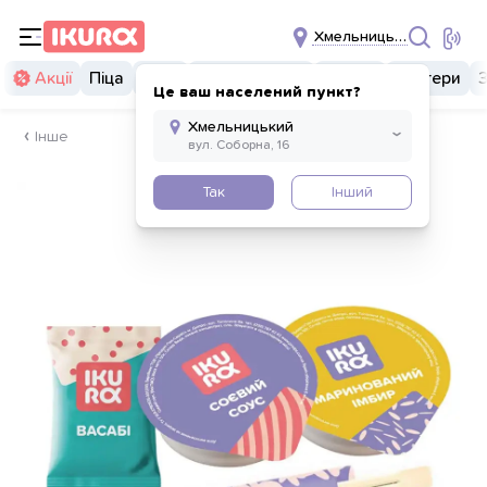
Хмельницький
Акції
Піца
Суші
Суші бургери
Комбо
Бургери
Це ваш населений пункт?
Інше
Так
Інший