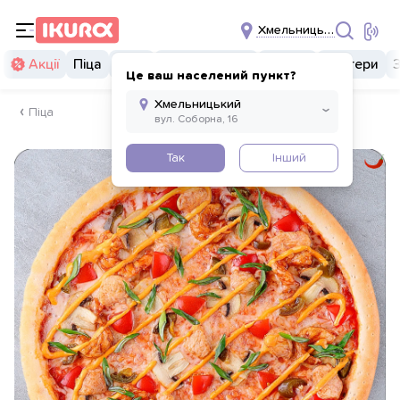
Хмельницький
Акції
Піца
Суші
Суші бургери
Комбо
Бургери
Це ваш населений пункт?
Піца
Так
Інший