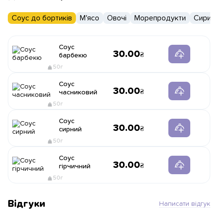
Соус до бортиків
М'ясо
Овочі
Морепродукти
Сири
Соус
30.00
барбекю
50г
Соус
30.00
часниковий
50г
Соус
30.00
сирний
50г
Соус
30.00
гірчичний
50г
Відгуки
Написати відгук