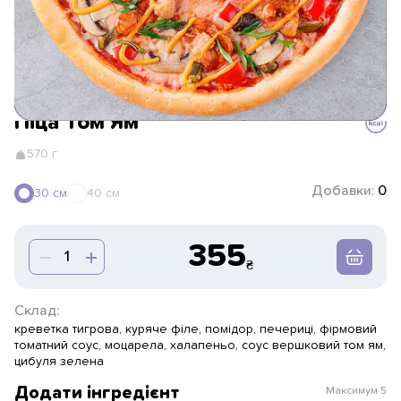
Піца Том Ям
570 г
Добавки:
0
30 см
40 см
355
Склад:
креветка тигрова, куряче філе, помідор, печериці, фірмовий
томатний соус, моцарела, халапеньо, соус вершковий том ям,
цибуля зелена
Додати інгредієнт
Максимум
5