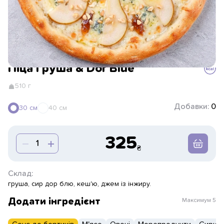
Піца Груша & Dor Blue
510 г
Добавки:
0
30 см
40 см
325
Склад:
груша, сир дор блю, кеш'ю, джем із інжиру.
Додати інгредієнт
Максимум
5