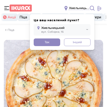
Хмельницький
Акції
Піца
Суші
Суші бургери
Комбо
Бургери
Це ваш населений пункт?
Піца
Так
Інший