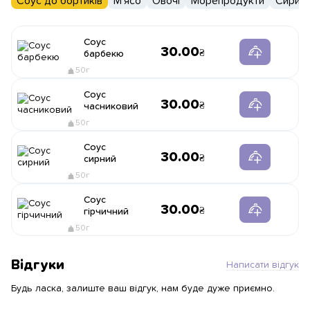
Соус до бортиків
М'ясо
Овочі
Морепродукти
Сири
Соус
30.00
барбекю
50г
Соус
30.00
часниковий
50г
Соус
30.00
сирний
50г
Соус
30.00
гірчичний
50г
Відгуки
Написати відгук
Будь ласка, залиште ваш відгук, нам буде дуже приємно.