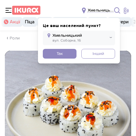
Хмельницький
Акції
Піца
Суші
Суші бургери
Комбо
Бургери
Це ваш населений пункт?
Роли
Так
Інший