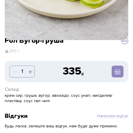
Рол Вугор-груша
265 г
335
Склад:
крем сир, груша, вугор, авокадо, соус унагi, мигдалеві
пластівці, соус свiт чилі
Відгуки
Написати відгук
Будь ласка, залиште ваш відгук, нам буде дуже приємно.