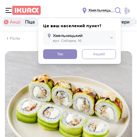
Хмельницький
Акції
Піца
Суші
Суші бургери
Комбо
Бургери
Це ваш населений пункт?
Роли
Так
Інший