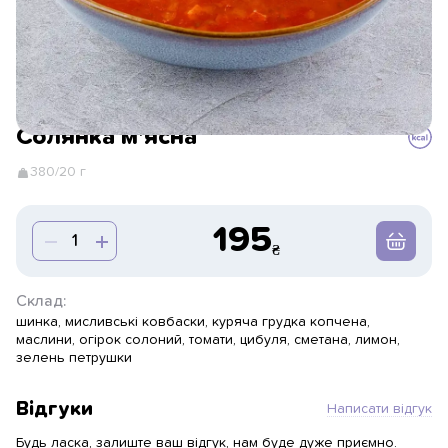
Солянка м'ясна
380/20 г
195
Склад:
шинка, мисливські ковбаски, куряча грудка копчена,
маслини, огірок солоний, томати, цибуля, сметана, лимон,
зелень петрушки
Відгуки
Написати відгук
Будь ласка, залиште ваш відгук, нам буде дуже приємно.