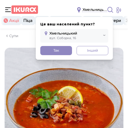
Хмельницький
Акції
Піца
Суші
Суші бургери
Комбо
Бургери
Це ваш населений пункт?
Супи
Так
Інший