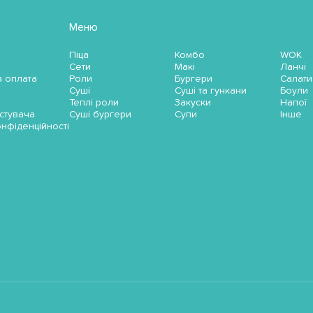
Меню
Піца
Комбо
WOK
Сети
Макі
Ланчі
а оплата
Роли
Бургери
Салати
Суші
Суші та гункани
Боули
Теплі роли
Закуски
Напої
стувача
Суші бургери
Супи
Інше
онфіденційності