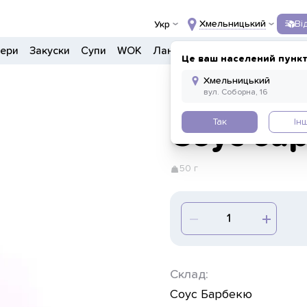
Хмельницький
Ві
Укр
гери
Закуски
Супи
WOK
Ланчі
Салати
Боули
Напо
Це ваш населений пункт
Так
Ін
Соус ба
50 г
Склад:
Соус Барбекю