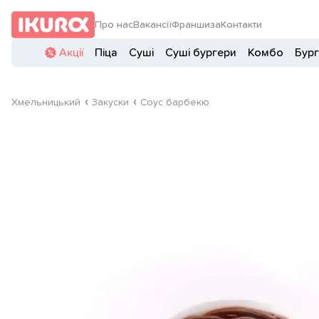
Про нас
Вакансії
Франшиза
Контакти
Акції
Піца
Суші
Суші бургери
Комбо
Бур
Хмельницький
Закуски
Соус барбекю