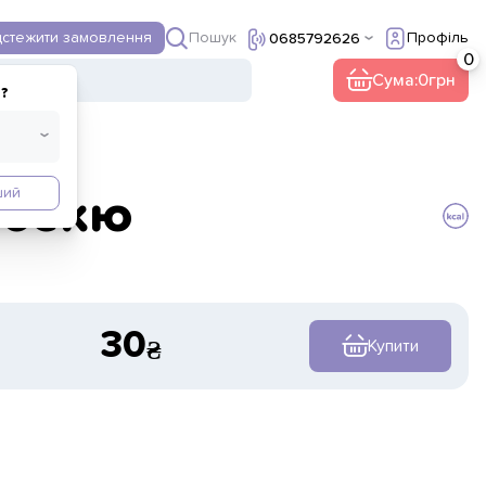
Пошук
дстежити замовлення
Профіль
0685792626
ї
Інше
Сума:
0
?
ший
рбекю
30
Купити