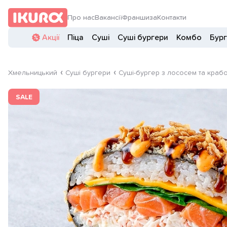
Про нас
Вакансії
Франшиза
Контакти
Акції
Піца
Суші
Суші бургери
Комбо
Бур
Хмельницький
Суші бургери
Суші-бургер з лососем та краб
SALE