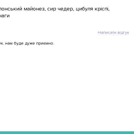
понський майонез, сир чедер, цибуля кріспі,
наги
Написати відгук
ук, нам буде дуже приємно.