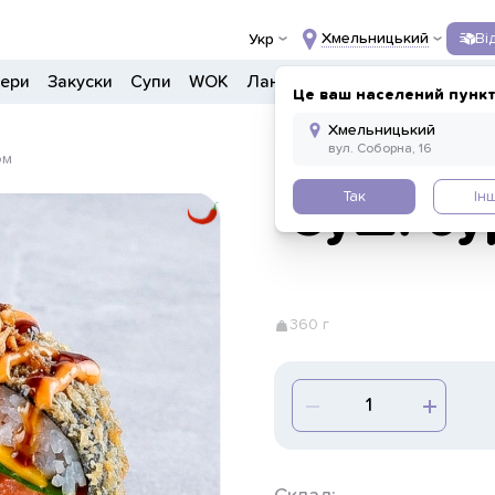
Хмельницький
Ві
Укр
гери
Закуски
Супи
WOK
Ланчі
Салати
Боули
Напо
Це ваш населений пункт
ом
Так
Ін
Суші-бу
360 г