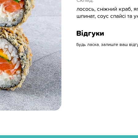
Склад:
лосось, сніжний краб, я
шпинат, соус спайсі та у
Відгуки
Будь ласка, залиште ваш відг