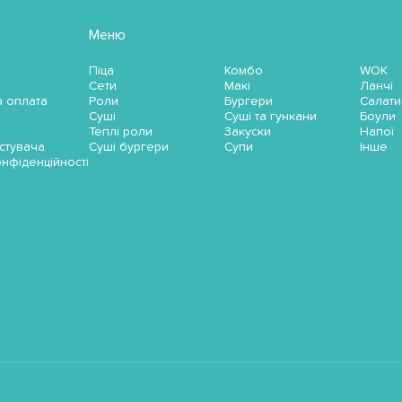
Меню
Піца
Комбо
WOK
Сети
Макі
Ланчі
а оплата
Роли
Бургери
Салати
Суші
Суші та гункани
Боули
Теплі роли
Закуски
Напої
стувача
Суші бургери
Супи
Інше
онфіденційності