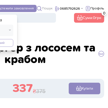
Пошук
дстежити замовлення
Профіль
0685792626
ї
Інше
Сума:
0
?
ший
ргер з лососем та
крабом
337
Купити
375