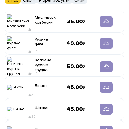
М'ясо
Овочі
Морепродукти
Сири
Мисливські
35.00
ковбаски
50г
Куряче
40.00
філе
50г
Копчена
куряча
50.00
грудка
50г
Бекон
45.00
50г
Шинка
45.00
50г