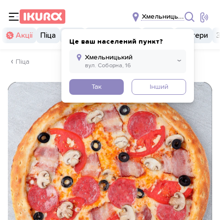
Хмельницький
Акції
Піца
Суші
Суші бургери
Комбо
Бургери
Це ваш населений пункт?
Піца
Так
Інший