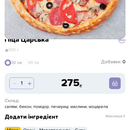
Піца Царська
520 г
Добавки:
0
30 см
40 см
275
Склад:
салямі, бекон, помідор, печериці, маслини, моцарела
Додати інгредієнт
Максимум
5