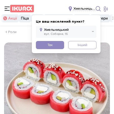
Хмельницький
Акції
Піца
Суші
Суші бургери
Комбо
Бургери
Це ваш населений пункт?
Роли
Так
Інший