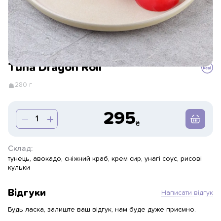
Tuna Dragon Roll
280 г
295
Склад:
тунець, авокадо, сніжний краб, крем сир, унагі соус, рисові
кульки
Відгуки
Написати відгук
Будь ласка, залиште ваш відгук, нам буде дуже приємно.