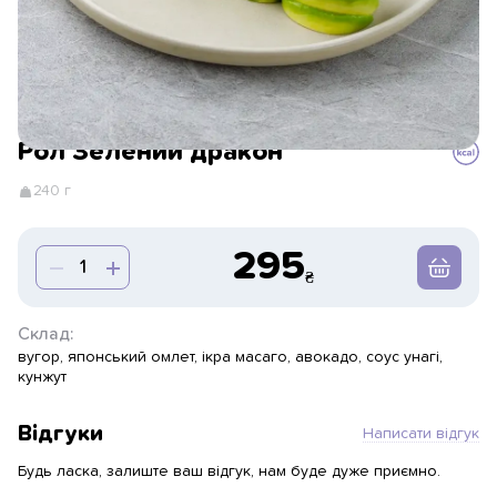
Рол Зелений дракон
240 г
295
Склад:
вугор, японський омлет, ікра масаго, авокадо, соус унагі,
кунжут
Відгуки
Написати відгук
Будь ласка, залиште ваш відгук, нам буде дуже приємно.