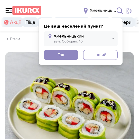
Хмельницький
Акції
Піца
Суші
Суші бургери
Комбо
Бургери
Це ваш населений пункт?
Роли
Так
Інший