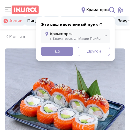
Краматорск
Акции
Пицца
Суши
Суши бургеры
Комбо
Закус
Это ваш населенный пункт?
Premium
Да
Другой