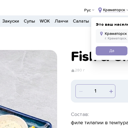
Краматорск
Рус
Закуски
Супы
WOK
Ланчи
Салаты
Боулы
Донер
Это ваш насел
Да
Fish & C
280 г
Состав:
филе тилапии в темпура