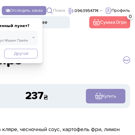
Поиск
Отследить заказ
Профиль
0963954774
ы
Напитки
Прочее
Сумма:
0
енный пункт?
Другой
hips
237
Купить
 кляре, чесночный соус, картофель фри, лимон