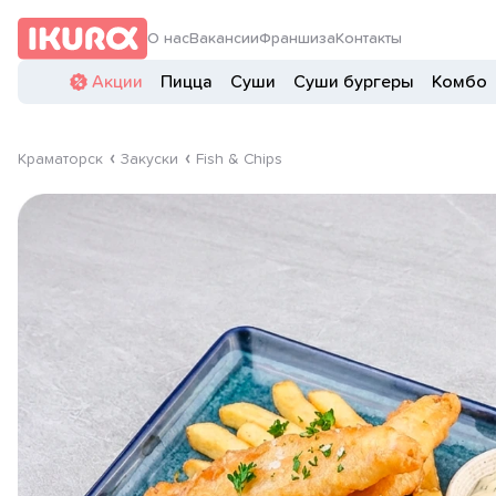
О нас
Вакансии
Франшиза
Контакты
Акции
Пицца
Суши
Суши бургеры
Комбо
Краматорск
Закуски
Fish & Chips