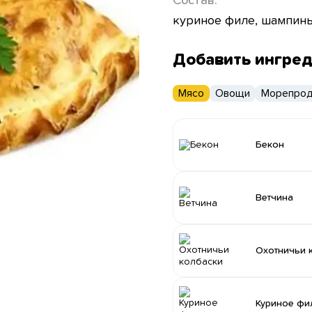
Состав:
куриное филе, шампинь
Добавить ингре
Мясо
Овощи
Морепрод
Бекон
Ветчина
Охотничьи 
Куриное фи