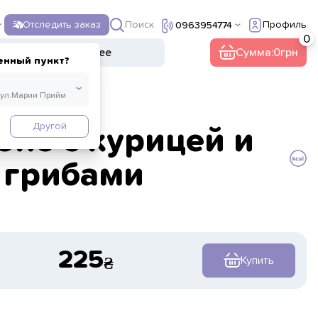
Поиск
Отследить заказ
Профиль
0963954774
ы
Напитки
Прочее
Сумма:
0
енный пункт?
Другой
оне с курицей и
грибами
225
Купить