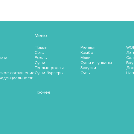
Меню
Пицца
Premium
WO
Сеты
Комбо
Лан
лата
Роллы
Маки
Сал
Суши
Суши и гунканы
Боу
Тёплые роллы
Закуски
До
ское соглашение
Суши бургеры
Супы
Нап
фиденциальности
Прочее