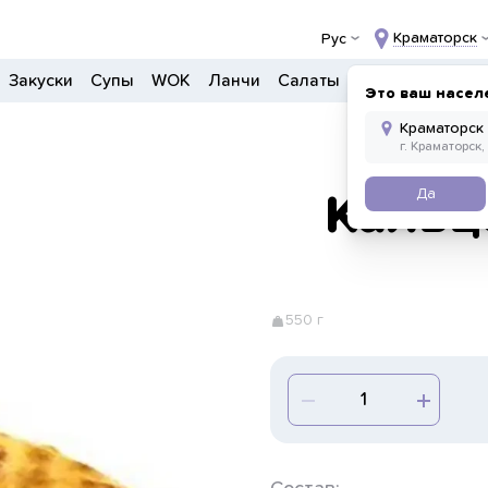
Краматорск
Рус
Закуски
Супы
WOK
Ланчи
Салаты
Боулы
Донер
Это ваш насел
Да
Кальц
550 г