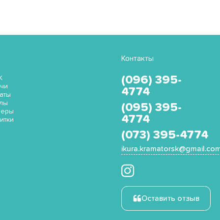
Контакты
(096) 395-
K
чи
4774
аты
лы
(095) 395-
неры
4774
итки
(073) 395-4774
ikura.kramatorsk@gmail.co
Оставить отзыв