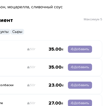
он, моцарелла, сливочный соус
диент
Максимум
5
укты
Сыры
35.00
50г
Добавить
35.00
50г
Добавить
23.00
колбаски
50г
Добавить
27.00
ле
50г
Добавить