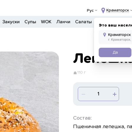
Краматорск
Рус
Закуски
Супы
WOK
Ланчи
Салаты
Боулы
Донер
Это ваш насел
Да
Лепешка
110 г
Состав:
Пшеничная лепешка, па