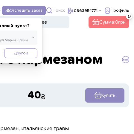
Поиск
Отследить заказ
Профиль
0963954774
ы
Напитки
Прочее
Сумма:
0
енный пункт?
Другой
 с пармезаном
40
Купить
рмезан, итальянские травы