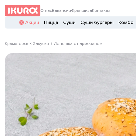
О нас
Вакансии
Франшиза
Контакты
Акции
Пицца
Суши
Суши бургеры
Комбо
Краматорск
Закуски
Лепешка с пармезаном