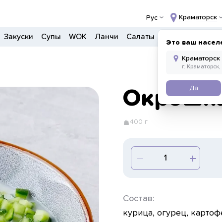
Краматорск
Рус
Закуски
Супы
WOK
Ланчи
Салаты
Боулы
Донер
Это ваш насел
Да
Окрошка
400 г
Состав:
курица, огурец, картоф