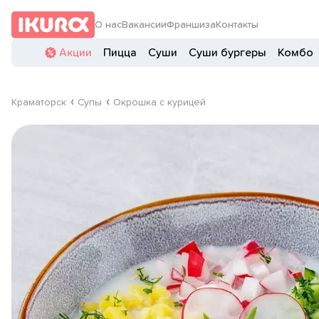
О нас
Вакансии
Франшиза
Контакты
Акции
Пицца
Суши
Суши бургеры
Комбо
Краматорск
Супы
Окрошка с курицей