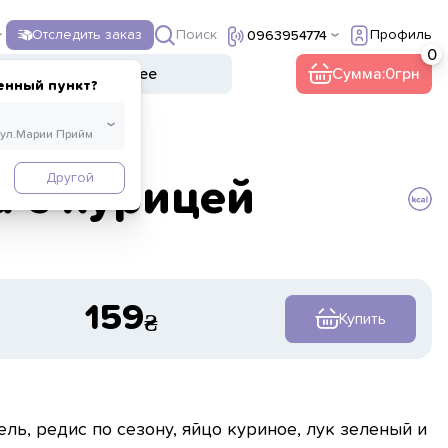
Поиск
Отследить заказ
Профиль
0963954774
ы
Напитки
Прочее
Сумма:
0
енный пункт?
Другой
 с курицей
159
Купить
ель, редис по сезону, яйцо куриное, лук зеленый и