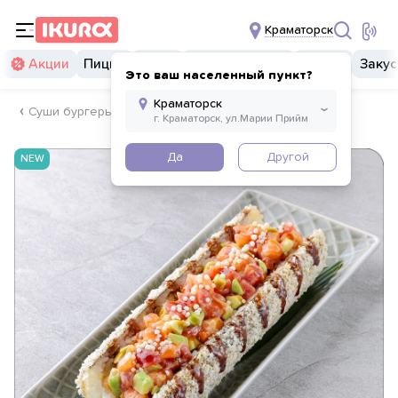
Краматорск
Акции
Пицца
Суши
Суши бургеры
Комбо
Закус
Это ваш населенный пункт?
Суши бургеры
Да
Другой
NEW