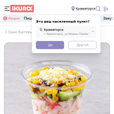
Краматорск
Акции
Пицца
Суши
Суши бургеры
Комбо
Закус
Это ваш населенный пункт?
Суши бургеры
Да
Другой