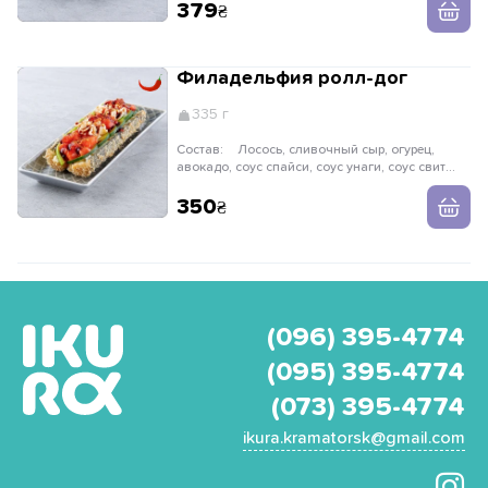
панировка
379
Филадельфия ролл-дог
335 г
Состав:
Лосось, сливочный сыр, огурец,
авокадо, соус спайси, соус унаги, соус свит
чили, специя тогараши, хрустящая панировка
350
(096) 395-4774
(095) 395-4774
(073) 395-4774
ikura.kramatorsk@gmail.com