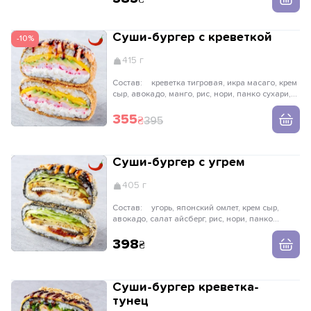
Суши-бургер с креветкой
-10%
415 г
Состав:
креветка тигровая, икра масаго, крем
сыр, авокадо, манго, рис, нори, панко сухари,
унаги соус, соус спайс, рисовые шарики
355
395
Суши-бургер с угрем
405 г
Состав:
угорь, японский омлет, крем сыр,
авокадо, салат айсберг, рис, нори, панко
сухари, унаги соус, соус спайс, кунжут белый
398
Суши-бургер креветка-
тунец