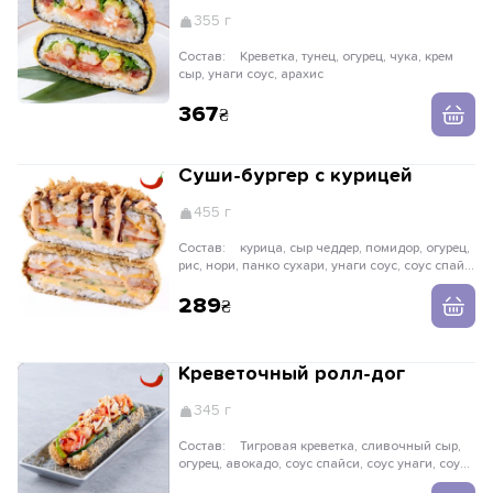
355 г
Состав:
Креветка, тунец, огурец, чука, крем
сыр, унаги соус, арахис
367
Суши-бургер с курицей
455 г
Состав:
курица, сыр чеддер, помидор, огурец,
рис, нори, панко сухари, унаги соус, соус спайс,
лук криспи
289
Креветочный ролл-дог
345 г
Состав:
Тигровая креветка, сливочный сыр,
огурец, авокадо, соус спайси, соус унаги, соус
свит чили, специя тогараши, хрустящая