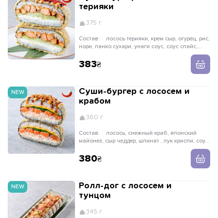
терияки
375 г
Состав:
лосось терияки, крем сыр, огурец, рис,
нори, панко сухари, унаги соус, соус спайс,
икра масаго
383
Суши-бургер с лососем и
NEW
крабом
360 г
Состав:
лосось, снежный краб, японский
майонез, сыр чеддер, шпинат , лук криспи, соус
спайси и унаги
380
Ролл-дог с лососем и
NEW
тунцом
345 г