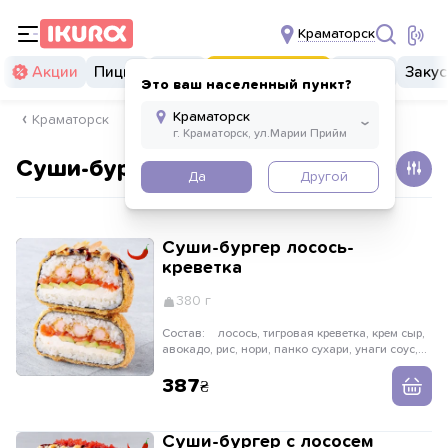
Краматорск
Акции
Пицца
Суши
Суши бургеры
Комбо
Закус
Это ваш населенный пункт?
Краматорск
Суши-бургеры
Да
Другой
Суши-бургер лосось-
креветка
380 г
Состав:
лосось, тигровая креветка, крем сыр,
авокадо, рис, нори, панко сухари, унаги соус,
соус спайс, миндальные хлопья
387
Суши-бургер с лососем