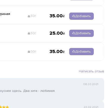
уриная
35.00
50г
Добавить
25.00
50г
Добавить
35.00
50г
Добавить
Написать отзыв
08.03.2021
 вкуснее здесь. Два хита - любимая
23.02.2021