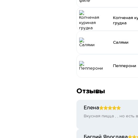
Копченая к
грудка
Салями
Пепперони
Отзывы
Елена
Вкусная пицца , , но есть
Багрий Ярослава