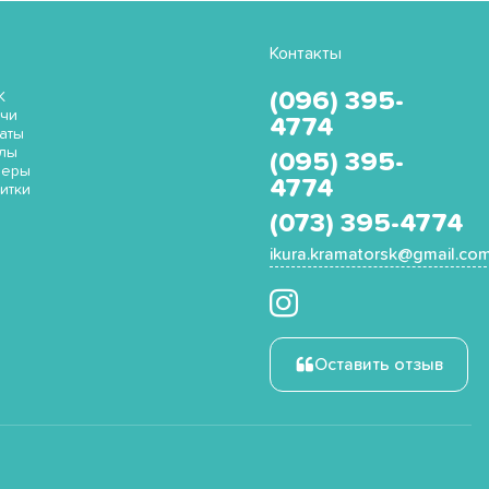
Контакты
(096) 395-
K
чи
4774
аты
лы
(095) 395-
неры
4774
итки
(073) 395-4774
ikura.kramatorsk@gmail.co
Оставить отзыв