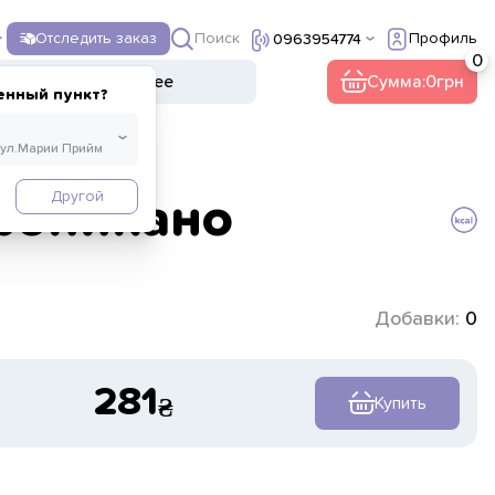
Поиск
Отследить заказ
Профиль
0963954774
ы
Напитки
Прочее
Сумма:
0
енный пункт?
Другой
ропикано
Добавки:
0
281
Купить