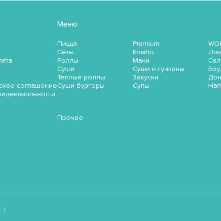
Меню
Пицца
Premium
WO
Сеты
Комбо
Лан
лата
Роллы
Маки
Сал
Суши
Суши и гунканы
Боу
Тёплые роллы
Закуски
До
ское соглашение
Суши бургеры
Супы
Нап
фиденциальности
Прочее
-)