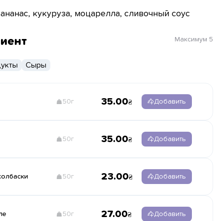
 ананас, кукуруза, моцарелла, сливочный соус
диент
Максимум
5
укты
Сыры
35.00
50г
Добавить
35.00
50г
Добавить
23.00
колбаски
50г
Добавить
27.00
ле
50г
Добавить