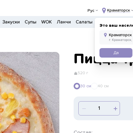
Краматорск
Рус
Закуски
Супы
WOK
Ланчи
Салаты
Боулы
Донер
Это ваш насел
Да
Пицца Т
520 г
30 см
40 см
Состав: