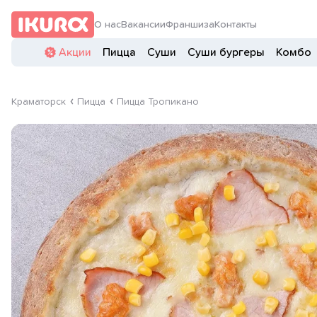
О нас
Вакансии
Франшиза
Контакты
Акции
Пицца
Суши
Суши бургеры
Комбо
Краматорск
Пицца
Пицца Тропикано