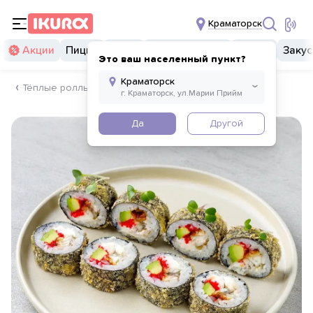
Краматорск
Акции
Пицца
Суши
Суши бургеры
Комбо
Закус
Это ваш населенный пункт?
Тёплые роллы
Да
Другой