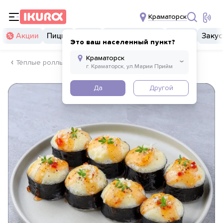
Краматорск
Акции
Пицца
Суши
Суши бургеры
Комбо
Закус
Это ваш населенный пункт?
Тёплые роллы
Да
Другой