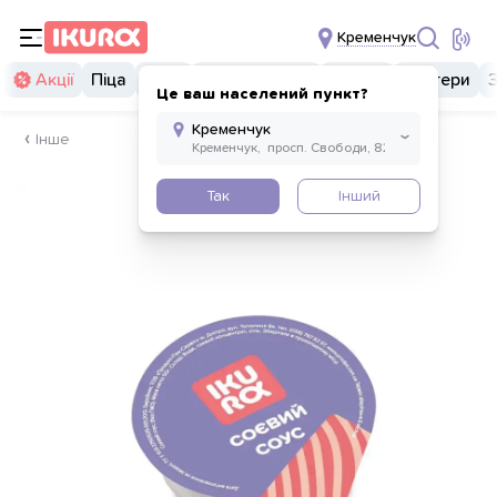
Кременчук
Акції
Піца
Суші
Суші бургери
Комбо
Бургери
Це ваш населений пункт?
Інше
Так
Інший