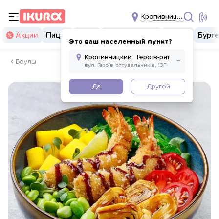
Кропивницкий,
Акции
Пицца
Суши
Суши бургеры
Комбо
Бург
Это ваш населенный пункт?
Боулы
Да
Другой