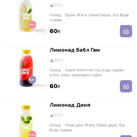
510 г
Склад:
Груша, М'ята, Сироп Груша, Лід, Вода
содова
60
Лимонад Бабл Гам
510 г
Склад:
Сироп бабл гам, лід, вода содова,
м'ята, лайм, смородина чорна.
60
Лимонад Диня
510 г
Склад:
Пюре дині, М'ята, Сироп диня, Лід,
Вода содова