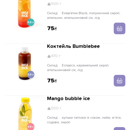
500 г
Склад:
Енергетик Black, полуничний сироп,
апельсин, апельсиновий сік, лід
75
Коктейль Вumblebee
470 г
Склад:
Еспресо, карамельний сироп,
апельсиновий сік, лід
75
Mango bubble ice
500 г
Склад:
кульки тапіока із соком, лайм, м'ята,
содова, сироп