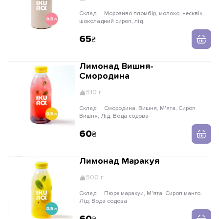
Склад:
Морозиво пломбір, молоко, несквік,
шоколадний сироп, лід
65
Лимонад Вишня-
Смородина
510 г
Склад:
Смородина, Вишня, М'ята, Сироп
Вишня, Лід, Вода содова
60
Лимонад Маракуя
500 г
Склад:
Пюре маракуи, М'ята, Сироп манго,
Лід, Вода содова