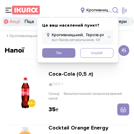
Кропивницьк
Акції
Піца
Суші
Суші бургери
Комбо
Бургери
Це ваш населений пункт?
Кропивницький, Героїв-рятувальників 13г
Напої
Так
Інший
Coca-Cola (0,5 л)
500 г
Склад:
Безалкогольний сильногазований
напій
35
Cocktail Orange Energy