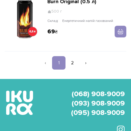
Burn Original (0.5 л)
500 г
Склад:
Енергетичний напій газований
69
‹
1
2
›
(068) 908-9009
(093) 908-9009
(095) 908-9009