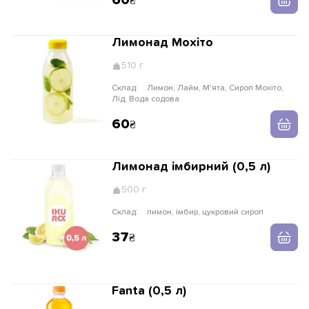
60
Лимонад Мохіто
510 г
Склад:
Лимон, Лайм, М'ята, Сироп Мохіто,
Лід, Вода содова
60
Лимонад імбирний (0,5 л)
500 г
Склад:
лимон, імбир, цукровий сироп
37
Fanta (0,5 л)