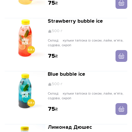
75
Strawberry bubble ice
500 г
Склад:
кульки тапіока із соком, лайм, м'ята,
содова, сироп
75
Blue bubble ice
500 г
Склад:
кульки тапіока із соком, лайм, м'ята,
содова, сироп
75
Лимонад Дюшес