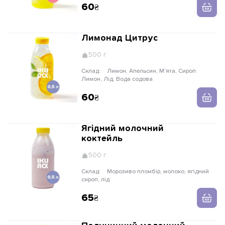
60
Лимонад Цитрус
500 г
Склад:
Лимон, Апельсин, М'ята, Сироп
Лимон, Лід, Вода содова
60
Ягідний молочний
коктейль
500 г
Склад:
Морозиво пломбір, молоко, ягідний
сироп, лід
65