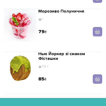
Морозиво Полуничне
г
79
Нью Йоркер зі смаком
Фісташки
110 г
85