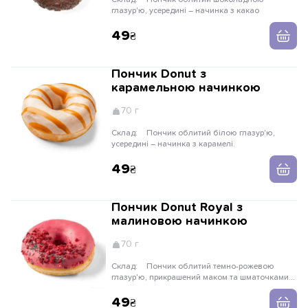
Склад:
Пончик облитий шоколадною
глазур'ю, усередині – начинка з какао
49
Пончик Donut з
карамельною начинкою
70 г
Склад:
Пончик облитий білою глазур'ю,
усередині – начинка з карамелі.
49
Пончик Donut Royal з
малиновою начинкою
70 г
Склад:
Пончик облитий темно-рожевою
глазур'ю, прикрашений маком та шматочками
малини, а всередині ніжна сирно-малинова
начинка.
49