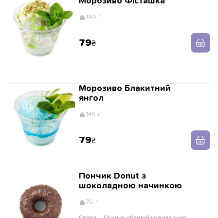
Морозиво Фісташка
140 г
79
Морозиво Блакитний
янгол
145 г
79
Пончик Donut з
шоколадною начинкою
70 г