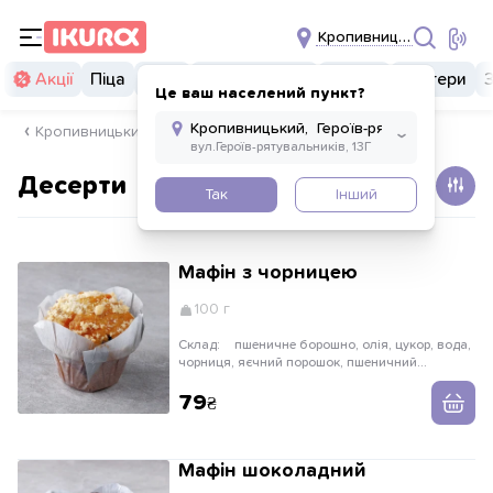
Кропивницьк
Акції
Піца
Суші
Суші бургери
Комбо
Бургери
Це ваш населений пункт?
Кропивницький, Героїв-рятувальників 13г
Десерти
Так
Інший
Мафін з чорницею
100 г
Склад:
пшеничне борошно, олія, цукор, вода,
чорниця, яєчний порошок, пшеничний
крохмаль, сироватка, кукурудзяний крохмаль,
масло, розпушувачі, сіль
79
Мафін шоколадний