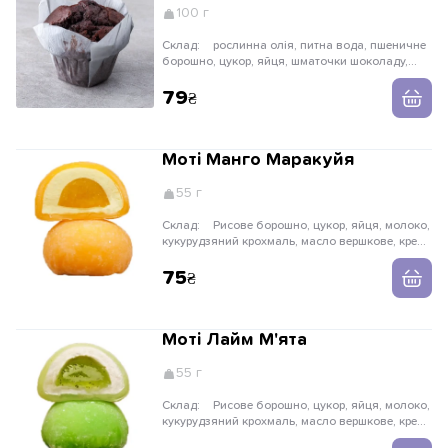
100 г
Склад:
рослинна олія, питна вода, пшеничне
борошно, цукор, яйця, шматочки шоколаду,
крохмаль, какао-порошок, молоко, крохмаль,
розпушувач, сіль
79
Моті Манго Маракуйя
55 г
Склад:
Рисове борошно, цукор, яйця, молоко,
кукурудзяний крохмаль, масло вершкове, крем
сир, вершки, манго, маракуйя, желатин, пектин.
75
Моті Лайм М'ята
55 г
Склад:
Рисове борошно, цукор, яйця, молоко,
кукурудзяний крохмаль, масло вершкове, крем
сир, вершки, пюре лайму, пюре лимону, м'ята,