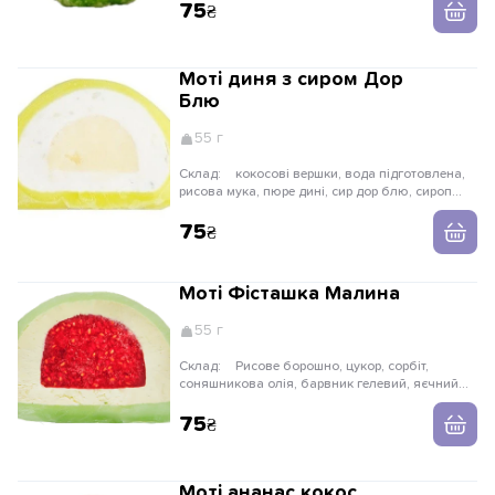
желатин, пектин.
75
Моті диня з сиром Дор
Блю
55 г
Склад:
кокосові вершки, вода підготовлена,
рисова мука, пюре дині, сир дор блю, сироп
глюкози, цукор, крохмал кукурудзяний, гуарова
камідь, барвник. МІСТИТЬ ЛАКТОЗУ.
75
Моті Фісташка Малина
55 г
Склад:
Рисове борошно, цукор, сорбіт,
соняшникова олія, барвник гелевий, яєчний
меланж, крем сир, молоко, кукурудзяний
крохмаль, масло вершкове, вершки рослинні,
75
желатин, паста фісташкова, малина
Моті ананас кокос